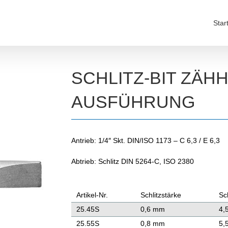
Star
SCHLITZ-BIT ZÄH
AUSFÜHRUNG
Antrieb: 1/4″ Skt. DIN/ISO 1173 – C 6,3 / E 6,3
Abtrieb: Schlitz DIN 5264-C, ISO 2380
Artikel-Nr.
Schlitzstärke
Sc
25.45S
0,6 mm
4,
25.55S
0,8 mm
5,