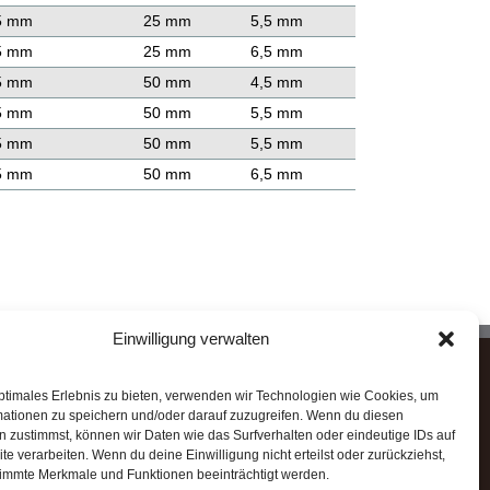
5 mm
25 mm
5,5 mm
5 mm
25 mm
6,5 mm
5 mm
50 mm
4,5 mm
5 mm
50 mm
5,5 mm
5 mm
50 mm
5,5 mm
5 mm
50 mm
6,5 mm
Einwilligung verwalten
STAHLHÄRTER MARKENQUALITÄT
ptimales Erlebnis zu bieten, verwenden wir Technologien wie Cookies, um
mationen zu speichern und/oder darauf zuzugreifen. Wenn du diesen
 zustimmst, können wir Daten wie das Surfverhalten oder eindeutige IDs auf
✓ Zuverlässig
te verarbeiten. Wenn du deine Einwilligung nicht erteilst oder zurückziehst,
✓ Leistungsfähig
immte Merkmale und Funktionen beeinträchtigt werden.
✓ Robust