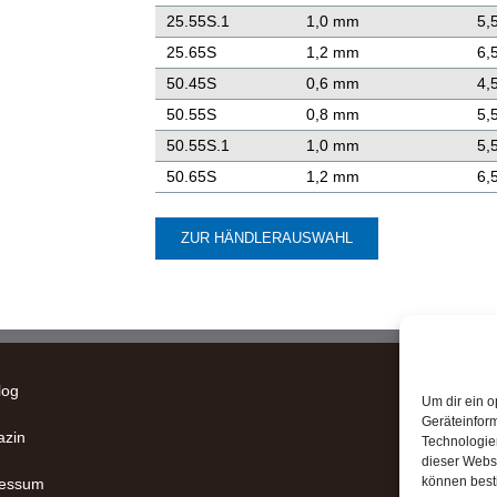
25.55S.1
1,0 mm
5,
25.65S
1,2 mm
6,
50.45S
0,6 mm
4,
50.55S
0,8 mm
5,
50.55S.1
1,0 mm
5,
50.65S
1,2 mm
6,
ZUR HÄNDLERAUSWAHL
log
Um dir ein o
Geräteinfor
zin
Technologien
dieser Websi
können best
ressum