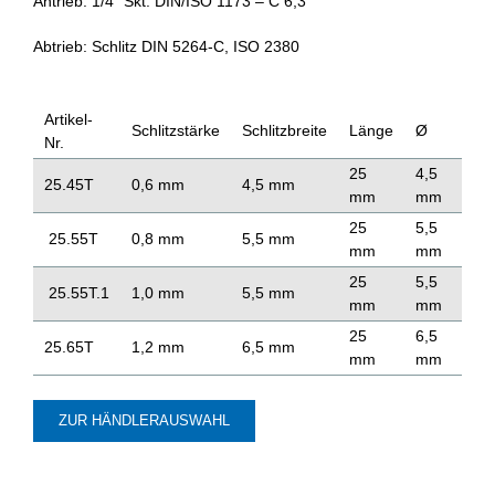
Antrieb: 1/4″ Skt. DIN/ISO 1173 – C 6,3
Abtrieb: Schlitz DIN 5264-C, ISO 2380
Artikel-
Schlitzstärke
Schlitzbreite
Länge
Ø
Nr.
25
4,5
25.45T
0,6 mm
4,5 mm
mm
mm
25
5,5
25.55T
0,8 mm
5,5 mm
mm
mm
25
5,5
25.55T.1
1,0 mm
5,5 mm
mm
mm
25
6,5
25.65T
1,2 mm
6,5 mm
mm
mm
ZUR HÄNDLERAUSWAHL