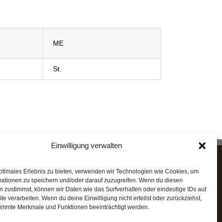
ME
St.
Einwilligung verwalten
STAHLHÄRTER MARKENQUALITÄT
ptimales Erlebnis zu bieten, verwenden wir Technologien wie Cookies, um
mationen zu speichern und/oder darauf zuzugreifen. Wenn du diesen
 zustimmst, können wir Daten wie das Surfverhalten oder eindeutige IDs auf
✓ Zuverlässig
te verarbeiten. Wenn du deine Einwilligung nicht erteilst oder zurückziehst,
✓ Leistungsfähig
immte Merkmale und Funktionen beeinträchtigt werden.
✓ Robust