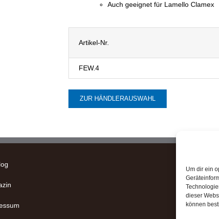
Auch geeignet für Lamello Clamex
Artikel-Nr.
FEW.4
ZUR HÄNDLERAUSWAHL
log
Um dir ein o
Geräteinfor
zin
Technologien
dieser Websi
können best
ressum