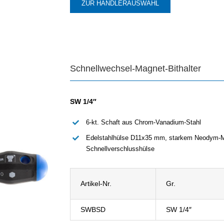
ZUR HÄNDLERAUSWAHL
Schnellwechsel-Magnet-Bithalter
SW 1/4″
6-kt. Schaft aus Chrom-Vanadium-Stahl
Edelstahlhülse D11x35 mm, starkem Neodym-Ma
Schnellverschlusshülse
Artikel-Nr.
Gr.
SWBSD
SW 1/4″