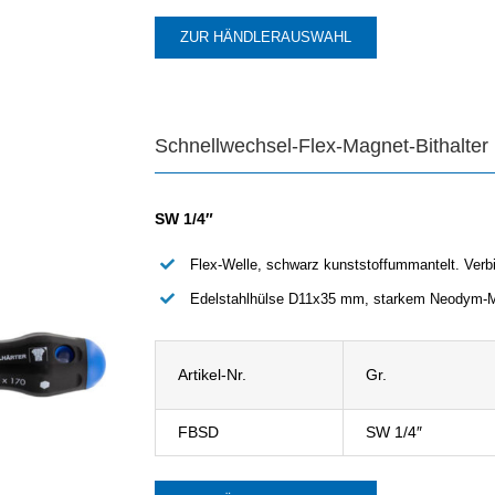
ZUR HÄNDLERAUSWAHL
Schnellwechsel-Flex-Magnet-Bithalter
SW 1/4″
Flex-Welle, schwarz kunststoffummantelt. Verbi
Edelstahlhülse D11x35 mm, starkem Neodym-M
Artikel-Nr.
Gr.
FBSD
SW 1/4″