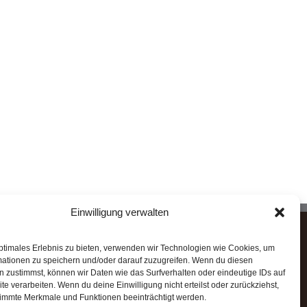
Einwilligung verwalten
STAHLHÄRTER MARKENQUALITÄT
ptimales Erlebnis zu bieten, verwenden wir Technologien wie Cookies, um
mationen zu speichern und/oder darauf zuzugreifen. Wenn du diesen
 zustimmst, können wir Daten wie das Surfverhalten oder eindeutige IDs auf
✓ Zuverlässig
te verarbeiten. Wenn du deine Einwilligung nicht erteilst oder zurückziehst,
✓ Leistungsfähig
immte Merkmale und Funktionen beeinträchtigt werden.
✓ Robust