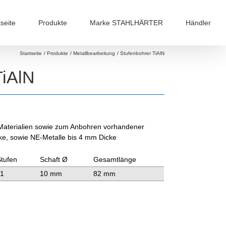
tseite
Produkte
Marke STAHLHÄRTER
Händler
Startseite
Produkte
Metallbearbeitung
Stufenbohrer TiAlN
iAlN
aterialien sowie zum Anbohren vorhandener
cke, sowie NE-Metalle bis 4 mm Dicke
Stufen
Schaft Ø
Gesamtlänge
11
10 mm
82 mm