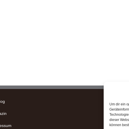
log
Um dir ein o
Geräteinfor
zin
Technologien
dieser Websi
können best
ressum