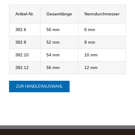
Artikel-Nr.
Gesamtlänge
Nenndurchmesser
382.6
50 mm
6 mm
382.8
52 mm
8 mm
382.10
54 mm
10 mm
382.12
56 mm
12 mm
ZUR HÄNDLERAUSWAHL