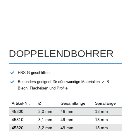
DOPPELENDBOHRER
HSS-G geschliffen
Besonders geeignet für dünnwandige Materialien. z. B.
Blech, Flacheisen und Profile
Artikel-Nr.
Ø
Gesamtlänge
Spirallänge
45300
3,0 mm
46 mm
13 mm
45310
3,1 mm
49 mm
13 mm
45320
3,2 mm
49 mm
13 mm