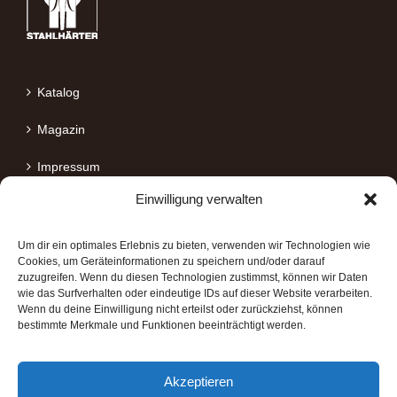
Katalog
Magazin
Impressum
Einwilligung verwalten
Datenschutz
Um dir ein optimales Erlebnis zu bieten, verwenden wir Technologien wie
Cookies, um Geräteinformationen zu speichern und/oder darauf
zuzugreifen. Wenn du diesen Technologien zustimmst, können wir Daten
wie das Surfverhalten oder eindeutige IDs auf dieser Website verarbeiten.
Wenn du deine Einwilligung nicht erteilst oder zurückziehst, können
STAHLHÄRTER MARKENQUALITÄT
bestimmte Merkmale und Funktionen beeinträchtigt werden.
✓ Zuverlässig
Akzeptieren
✓ Leistungsfähig