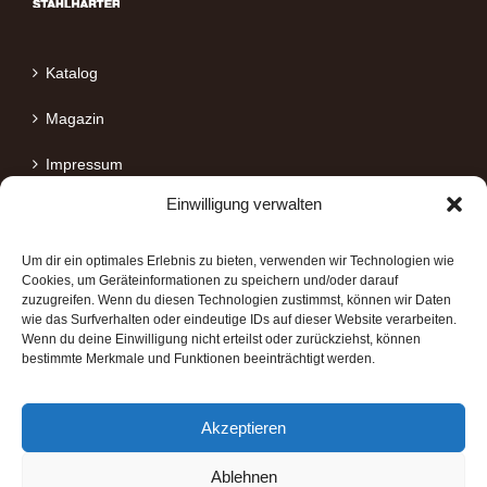
Katalog
Magazin
Impressum
Einwilligung verwalten
Datenschutz
Um dir ein optimales Erlebnis zu bieten, verwenden wir Technologien wie
Cookies, um Geräteinformationen zu speichern und/oder darauf
zuzugreifen. Wenn du diesen Technologien zustimmst, können wir Daten
wie das Surfverhalten oder eindeutige IDs auf dieser Website verarbeiten.
Wenn du deine Einwilligung nicht erteilst oder zurückziehst, können
STAHLHÄRTER MARKENQUALITÄT
bestimmte Merkmale und Funktionen beeinträchtigt werden.
✓ Zuverlässig
Akzeptieren
✓ Leistungsfähig
✓ Robust
Ablehnen